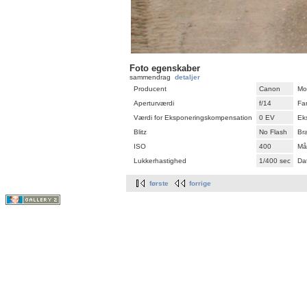
Foto egenskaber
sammendrag
detaljer
Producent
Canon
Mo
Aperturværdi
f/14
Fa
Værdi for Eksponeringskompensation
0 EV
Ek
Blitz
No Flash
Br
ISO
400
Må
Lukkerhastighed
1/400 sec
Dat
første
forrige