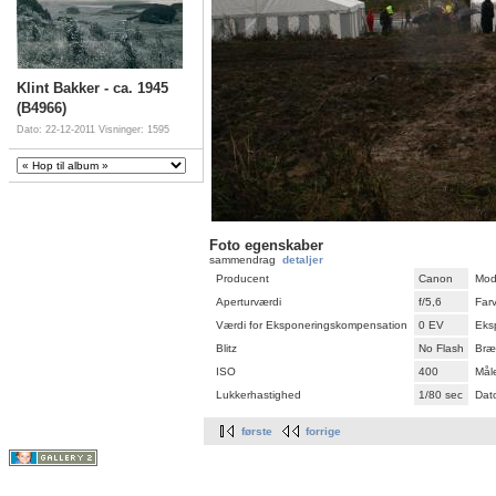
Klint Bakker - ca. 1945
(B4966)
Dato: 22-12-2011
Visninger: 1595
Foto egenskaber
sammendrag
detaljer
Producent
Canon
Mod
Aperturværdi
f/5,6
Far
Værdi for Eksponeringskompensation
0 EV
Eks
Blitz
No Flash
Bræ
ISO
400
Mål
Lukkerhastighed
1/80 sec
Dato
første
forrige