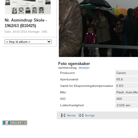
Nr. Asmindrup Skole -
1962/63 (B10425)
Dato: 20-02-2014
Visninger: 1491
Foto egenskaber
sammendrag
detaljer
Producent
Canon
Aperturværdi
f/5,6
Værdi for Eksponeringskompensation
0 EV
Blitz
Flash, Auto-M
ISO
400
Lukkerhastighed
1/100 sec
første
forrige