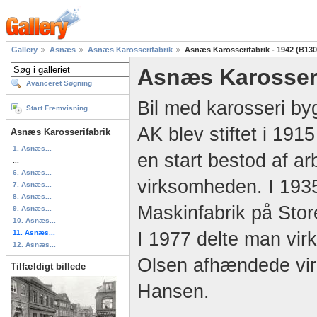
Gallery
Asnæs
Asnæs Karosserifabrik
Asnæs Karosserifabrik - 1942 (B130
Asnæs Karosseri
Avanceret Søgning
Bil med karosseri by
Start Fremvisning
AK blev stiftet i 191
Asnæs Karosserifabrik
1. Asnæs...
en start bestod af a
...
6. Asnæs...
virksomheden. I 1935
7. Asnæs...
8. Asnæs...
Maskinfabrik på Sto
9. Asnæs...
10. Asnæs...
11. Asnæs...
I 1977 delte man vir
12. Asnæs...
Olsen afhændede virks
Tilfældigt billede
Hansen.