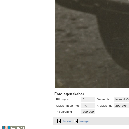
Foto egenskaber
Billedtype
0
Orientering
Normal (O
Opløsningsenhed
Inch
X opløsning
299,999
Y opløsning
299,999
første
forrige