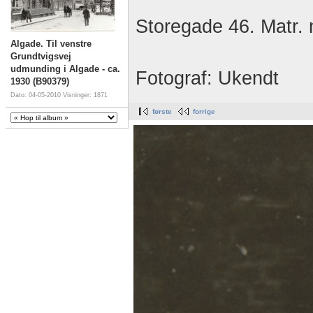
Storegade 46. Matr.
Algade. Til venstre
Grundtvigsvej
udmunding i Algade - ca.
Fotograf: Ukendt
1930 (B90379)
Dato: 04-05-2010
Visninger: 1871
første
forrige