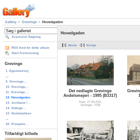
Gallery
Grevinge
Hovedgaden
Hovedgaden
Avanceret Søgning
første
forrige
RSS feed for dette album
Start Fremvisning
Grevinge
1. Egemosevej
...
9. Grevinge,...
10. Grevinge,...
Det nedlagte Grevinge
Grevin
11. Grevinge....
Andelsmejeri - 1995 (B3317)
12. Hovedgaden
Dato: 27-04-2011
13. Jernbane / ...
Visninger: 1536
14. Sidinge...
15. Skolebakken
...
30. Prospekt...
Tilfældigt billede