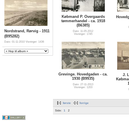
Købmand P. Overgaards
Hovedg
tømmerhandel - ca. 1918
(B6385)
Nordstrand, Rørvig - 1911
Dato: 11-05-2012
Visninger: 1745
(B95282)
Dato: 01-11-2010
Visninger: 1436
Grevinge. Hovedgaden - ca.
J. 
1930 (B9935)
Købman
Dato: 27-11-2013
Visninger: 1203
første
forrige
Side:
1
2