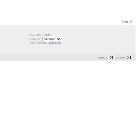
Log på
Dato: 15-01-2015
Størrelse:
Fuld størrelse:
1024x768
næste
sidste