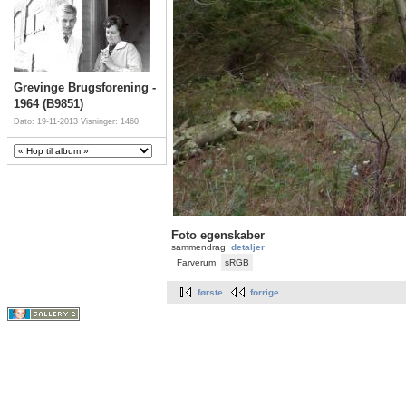
Grevinge Brugsforening -
1964 (B9851)
Dato: 19-11-2013
Visninger: 1460
Foto egenskaber
sammendrag
detaljer
Farverum
sRGB
første
forrige