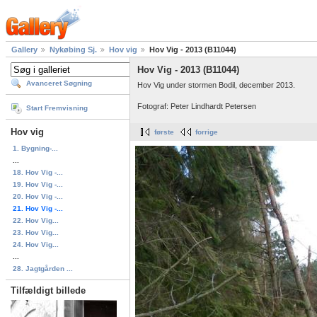
Gallery
Nykøbing Sj.
Hov vig
Hov Vig - 2013 (B11044)
Hov Vig - 2013 (B11044)
Avanceret Søgning
Hov Vig under stormen Bodil, december 2013.
Fotograf: Peter Lindhardt Petersen
Start Fremvisning
Hov vig
første
forrige
1. Bygning-...
...
18. Hov Vig -...
19. Hov Vig -...
20. Hov Vig -...
21. Hov Vig -...
22. Hov Vig...
23. Hov Vig...
24. Hov Vig...
...
28. Jagtgården ...
Tilfældigt billede