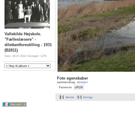
Vallekilde Højskole.
"Fælleslæsere" -
dilettantforestilling - 1931
(B2811)
Dato: 29-07-2010
Visninger: 1276
Foto egenskaber
sammendrag
detaljer
Farverum
sRGB
første
forrige