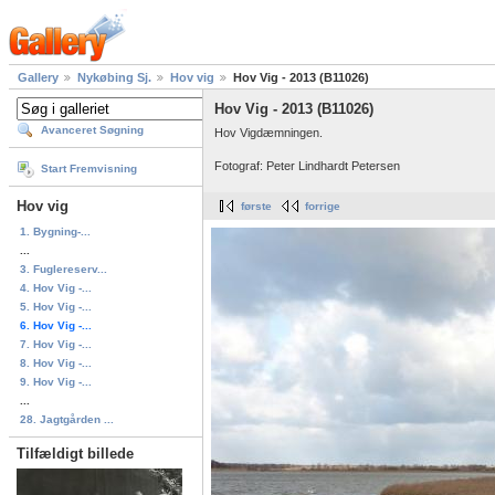
Gallery
Nykøbing Sj.
Hov vig
Hov Vig - 2013 (B11026)
Hov Vig - 2013 (B11026)
Avanceret Søgning
Hov Vigdæmningen.
Fotograf: Peter Lindhardt Petersen
Start Fremvisning
Hov vig
første
forrige
1. Bygning-...
...
3. Fuglereserv...
4. Hov Vig -...
5. Hov Vig -...
6. Hov Vig -...
7. Hov Vig -...
8. Hov Vig -...
9. Hov Vig -...
...
28. Jagtgården ...
Tilfældigt billede