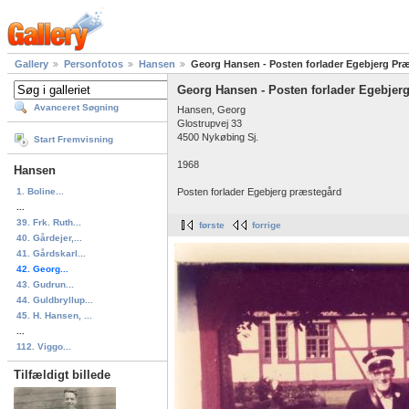
Gallery
Personfotos
Hansen
Georg Hansen - Posten forlader Egebjerg Præ
Georg Hansen - Posten forlader Egebjerg
Avanceret Søgning
Hansen, Georg
Glostrupvej 33
4500 Nykøbing Sj.
Start Fremvisning
1968
Hansen
1. Boline...
Posten forlader Egebjerg præstegård
...
39. Frk. Ruth...
første
forrige
40. Gårdejer,...
41. Gårdskarl...
42. Georg...
43. Gudrun...
44. Guldbryllup...
45. H. Hansen, ...
...
112. Viggo...
Tilfældigt billede