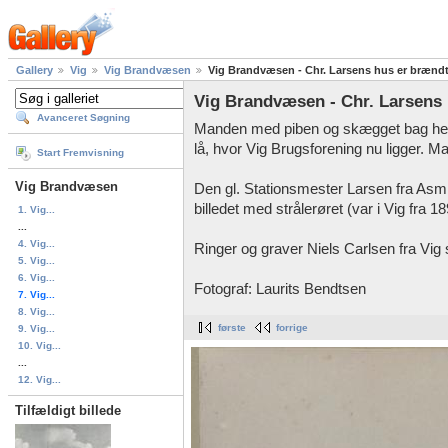
Gallery
Vig
Vig Brandvæsen
Vig Brandvæsen - Chr. Larsens hus er brændt
Vig Brandvæsen - Chr. Larsens 
Avanceret Søgning
Manden med piben og skægget bag hest
lå, hvor Vig Brugsforening nu ligger. Mat
Start Fremvisning
Vig Brandvæsen
Den gl. Stationsmester Larsen fra Asm
billedet med strålerøret (var i Vig fra 1
1. Vig...
...
4. Vig...
Ringer og graver Niels Carlsen fra Vig 
5. Vig...
6. Vig...
Fotograf: Laurits Bendtsen
7. Vig...
8. Vig...
første
forrige
9. Vig...
10. Vig...
...
12. Vig...
Tilfældigt billede