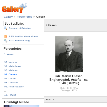
Gallery
Personfotos
Olesen
Olesen
Avanceret Søgning
RSS feed for dette album
Start Fremvisning
Personfotos
1. Aarup
...
93. Nelson
94. Nielsdatter
95. Nielsen
96. Olesen
Gdr. Martin Olesen,
97. Olsen
Enghavegård, Åstofte - ca.
98. Ottosen
1940 (B10286)
99. Pedersdatter
Dato: 05-02-2014
...
Visninger: 1273
127. Øyås
Side:
1
Tilfældigt billede