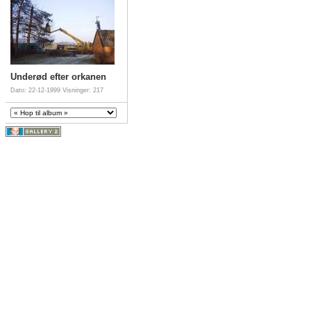
Underød efter orkanen
Dato: 22-12-1999
Visninger: 217