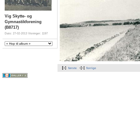
Vig Skytte- og
Gymnastikforening
(B8717)
Dato: 27-02-2013
Visninger: 1197
første
forrige