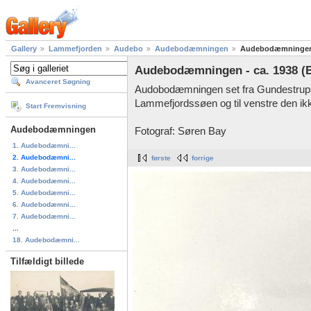
Gallery
Lammefjorden
Audebo
Audebodæmningen
Audebodæmningen -
Audebodæmningen - ca. 1938 (
Avanceret Søgning
Audobodæmningen set fra Gundestrups
Lammefjordssøen og til venstre den i
Start Fremvisning
Audebodæmningen
Fotograf: Søren Bay
1. Audebodæmni...
2. Audebodæmni...
første
forrige
3. Audebodæmni...
4. Audebodæmni...
5. Audebodæmni...
6. Audebodæmni...
7. Audebodæmni...
...
18. Audebodæmni...
Tilfældigt billede