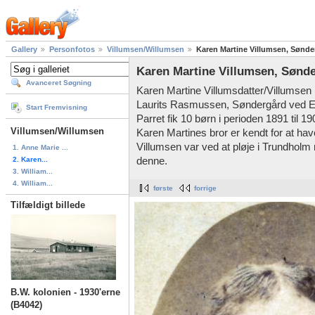
Gallery
Personfotos
Villumsen/Willumsen
Karen Martine Villumsen, Sønde
Karen Martine Villumsen, Sønde
Avanceret Søgning
Karen Martine Villumsdatter/Villumsen 
Laurits Rasmussen, Søndergård ved E
Start Fremvisning
Parret fik 10 børn i perioden 1891 til 19
Villumsen/Willumsen
Karen Martines bror er kendt for at ha
Villumsen var ved at pløje i Trundholm 
1. Anne Marie ...
2. Karen...
denne.
3. William...
4. William...
første
forrige
Tilfældigt billede
B.W. kolonien - 1930'erne
(B4042)