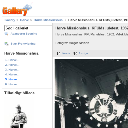
Gallery
Hørve
Hørve Missionshus.
Hørve Missionshus. KFUMs julefest, 19
Hørve Missionshus. KFUMs julefest, 1932
Avanceret Søgning
Hørve Missionshus. KFUMs julefest, 1932. Vallekildev
Fotograf: Holger Nielsen
Start Fremvisning
Hørve Missionshus.
første
forrige
1. Hørve...
2. Hørve...
3. Hørve...
4. Hørve...
5. Hørve...
6. Hørve...
Tilfældigt billede