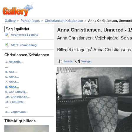
Gallery
Personfotos
Christiansen/Kristiansen
Anna Christiansen, Unnerød
Anna Christiansen, Unnerød - 1
Avanceret Søgning
Anna Christiansen, Vejlehøjgård, Sølv
Start Fremvisning
Billedet er taget på Anna Christiansens
Christiansen/Kristiansen
første
forrige
1. Amanda...
...
5. Ane...
6. Anna...
7. Anna...
8. Anna...
9. Chr. Ludvig...
10. Christianse...
11. Familien...
...
31. Vognmand...
Tilfældigt billede