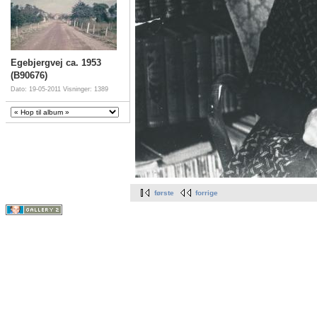
Egebjergvej ca. 1953
(B90676)
Dato: 19-05-2011
Visninger: 1389
første
forrige