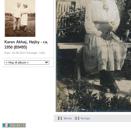
Karen Akhøj, Højby - ca.
1950 (B9495)
Dato: 24-09-2013
Visninger: 1441
første
forrige