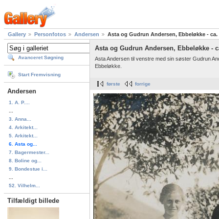
Gallery
Personfotos
Andersen
Asta og Gudrun Andersen, Ebbeløkke - ca.
Asta og Gudrun Andersen, Ebbeløkke - ca
Avanceret Søgning
Asta Andersen til venstre med sin søster Gudrun An
Ebbeløkke.
Start Fremvisning
første
forrige
Andersen
1. A. P....
...
3. Anna...
4. Arkitekt...
5. Arkitekt...
6. Asta og...
7. Bagermester...
8. Boline og...
9. Bondestue i...
...
52. Vilhelm...
Tilfældigt billede