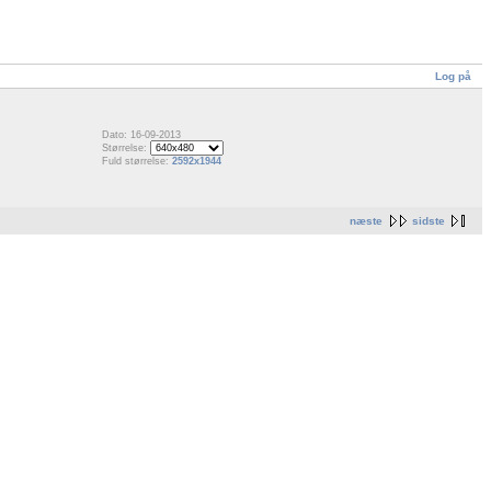
Log på
Dato: 16-09-2013
Størrelse:
Fuld størrelse:
2592x1944
næste
sidste