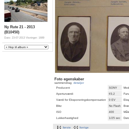
Ny Rute 21 - 2013
(B10450)
Dato: 23-07-2013
Visninger: 1689
Foto egenskaber
sammendrag
detaljer
Producent
SONY
Mod
Aperturværdi
f/3,2
Far
Værdi for Eksponeringskompensation
0 EV
Eks
Blitz
No Flash
Bræ
ISO
400
Mål
Lukkerhastighed
1/25 sec
Dato
første
forrige