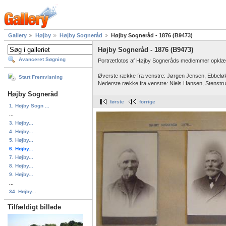
Gallery
Højby
Højby Sogneråd
Højby Sogneråd - 1876 (B9473)
Højby Sogneråd - 1876 (B9473)
Avanceret Søgning
Portrætfotos af Højby Sogneråds medlemmer opklæ
Øverste række fra venstre: Jørgen Jensen, Ebbelø
Start Fremvisning
Nederste række fra venstre: Niels Hansen, Stenstr
Højby Sogneråd
første
forrige
1. Højby Sogn ...
...
3. Højby...
4. Højby...
5. Højby...
6. Højby...
7. Højby...
8. Højby...
9. Højby...
...
34. Højby...
Tilfældigt billede