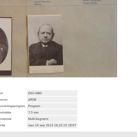
el
DSC-W80
verum
sRGB
poneringsprogram
Program
ndvidde
7,5 mm
emetode
Multi-Segment
/tid
man 16 sep 2013 19:22:15 CEST