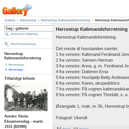
Gallery
Herrestrup
Herrestrup Købmandsforretning
Herrestup Købmandsfo
Herrestup Købmandsforretning 
Avanceret Søgning
Herrestrup Købmandsforretning.
Start Fremvisning
Det meste af husstanden samlet.
Herrestrup
1 fra venstre: Købmand Ferdinand Jen
Købmandsforretning
2 fra venstre: Sønnen Herman
1. Herrestrup ...
3 fra venstre: Anna, g. m. Ferdinand J
2. Herrestup...
4 fra venstre: Datteren Erna
5 fra venstre: Hushjælp Betty Andreas
Tilfældigt billede
6 fra venstre: Karen, ekspedritrice
7 fra venstre: På vognen købmandskarl
8 fra venstre: På vognen Thorkild, s. 
Østergade 1, matr. nr. 5h, Herrestrup b
Asnæs Skole.
Fotograf: Ukendt
Eksamensdag - marts
1931 (B2980)
første
forrige