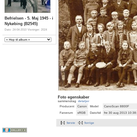
Befrielsen - 5. Maj 1945 - i
Nykøbing (B2545)
Dato: 24-04-2010
Visninger: 2024
Foto egenskaber
sammendrag
detaljer
Producent
Canon
Model
CanoScan 8800F
Farverum
sRGB
Dato/tid
fre 30 aug 2013 10:3
første
forrige