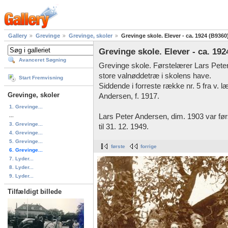
Gallery
Grevinge
Grevinge, skoler
Grevinge skole. Elever - ca. 1924 (B9360
Grevinge skole. Elever - ca. 192
Avanceret Søgning
Grevinge skole. Førstelærer Lars Peter
store valnøddetræ i skolens have.
Start Fremvisning
Siddende i forreste række nr. 5 fra v. 
Grevinge, skoler
Andersen, f. 1917.
1. Grevinge...
...
Lars Peter Andersen, dim. 1903 var før
3. Grevinge...
til 31. 12. 1949.
4. Grevinge...
5. Grevinge...
første
forrige
6. Grevinge...
7. Lyder...
8. Lyder...
9. Lyder...
Tilfældigt billede