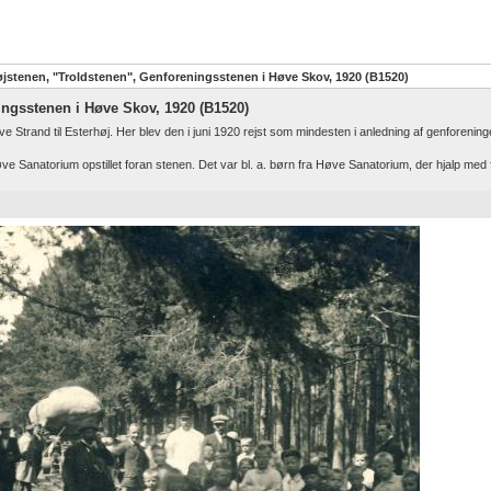
øjstenen, "Troldstenen", Genforeningsstenen i Høve Skov, 1920 (B1520)
ingsstenen i Høve Skov, 1920 (B1520)
 Strand til Esterhøj. Her blev den i juni 1920 rejst som mindesten i anledning af genforenin
ve Sanatorium opstillet foran stenen. Det var bl. a. børn fra Høve Sanatorium, der hjalp med f