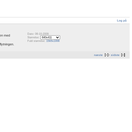
Log på
Dato: 06-10-2009
gen med
Størrelse:
Fuld størrelse:
1569x1008
lytningen.
næste
sidste