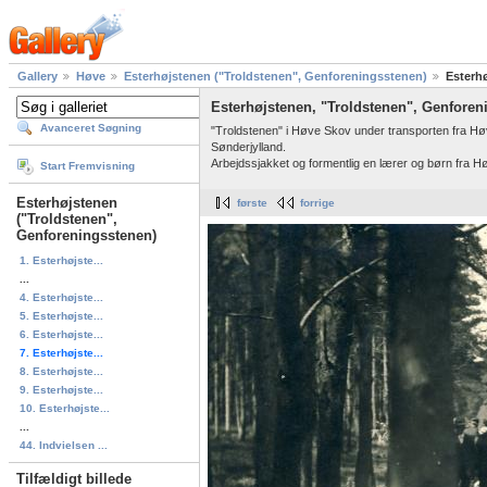
Gallery
Høve
Esterhøjstenen ("Troldstenen", Genforeningsstenen)
Esterh
Esterhøjstenen, "Troldstenen", Genforen
Avanceret Søgning
"Troldstenen" i Høve Skov under transporten fra Høve
Sønderjylland.
Arbejdssjakket og formentlig en lærer og børn fra Hø
Start Fremvisning
Esterhøjstenen
første
forrige
("Troldstenen",
Genforeningsstenen)
1. Esterhøjste...
...
4. Esterhøjste...
5. Esterhøjste...
6. Esterhøjste...
7. Esterhøjste...
8. Esterhøjste...
9. Esterhøjste...
10. Esterhøjste...
...
44. Indvielsen ...
Tilfældigt billede