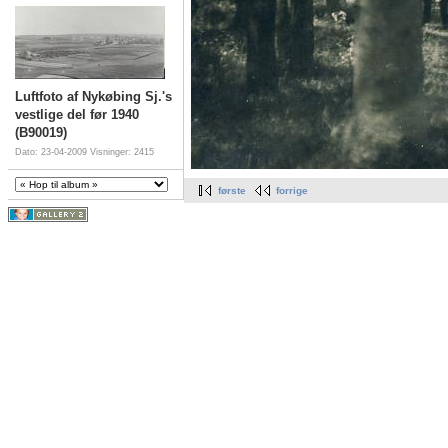
Luftfoto af Nykøbing Sj.'s
vestlige del før 1940
(B90019)
Dato: 23-04-2009
Visninger: 2415
første
forrige