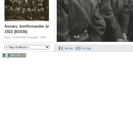
Asnæs, konfirmander år
1922 (B1036)
Dato: 15-04-2009
Visninger: 1806
første
forrige