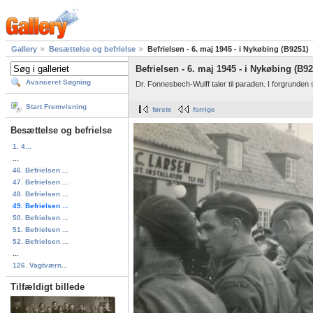
Gallery
Besættelse og befrielse
Befrielsen - 6. maj 1945 - i Nykøbing (B9251)
Befrielsen - 6. maj 1945 - i Nykøbing (B92
Avanceret Søgning
Dr. Fonnesbech-Wulff taler til paraden. I forgrunde
Start Fremvisning
første
forrige
Besættelse og befrielse
1. 4...
...
46. Befrielsen ...
47. Befrielsen ...
48. Befrielsen ...
49. Befrielsen ...
50. Befrielsen ...
51. Befrielsen ...
52. Befrielsen ...
...
126. Vagtværn...
Tilfældigt billede