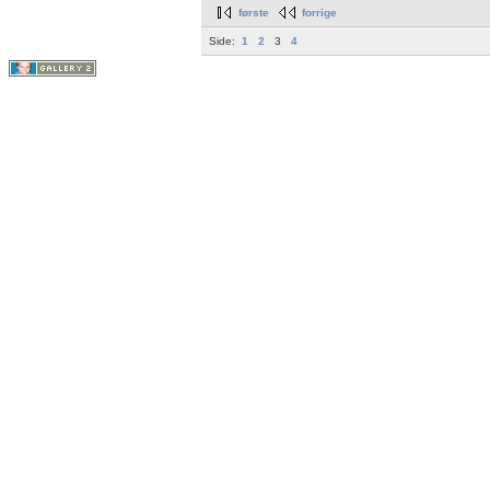
første
forrige
Side:
1
2
3
4