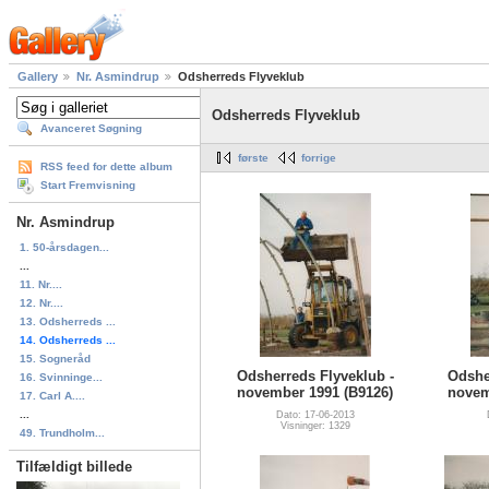
Gallery
Nr. Asmindrup
Odsherreds Flyveklub
Odsherreds Flyveklub
Avanceret Søgning
første
forrige
RSS feed for dette album
Start Fremvisning
Nr. Asmindrup
1. 50-årsdagen...
...
11. Nr....
12. Nr....
13. Odsherreds ...
14. Odsherreds ...
15. Sogneråd
Odsherreds Flyveklub -
Odshe
16. Svinninge...
november 1991 (B9126)
novem
17. Carl A....
...
Dato: 17-06-2013
Visninger: 1329
49. Trundholm...
Tilfældigt billede