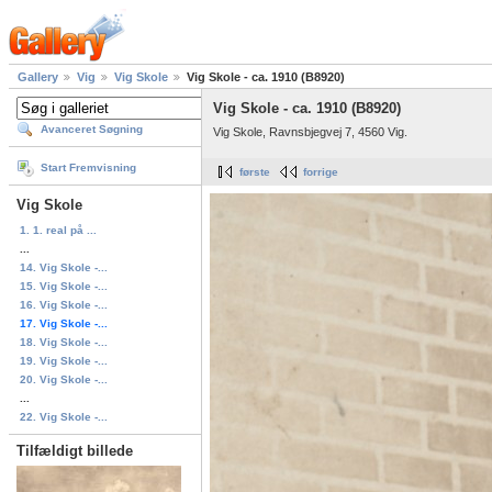
Gallery
Vig
Vig Skole
Vig Skole - ca. 1910 (B8920)
Vig Skole - ca. 1910 (B8920)
Avanceret Søgning
Vig Skole, Ravnsbjegvej 7, 4560 Vig.
Start Fremvisning
første
forrige
Vig Skole
1. 1. real på ...
...
14. Vig Skole -...
15. Vig Skole -...
16. Vig Skole -...
17. Vig Skole -...
18. Vig Skole -...
19. Vig Skole -...
20. Vig Skole -...
...
22. Vig Skole -...
Tilfældigt billede