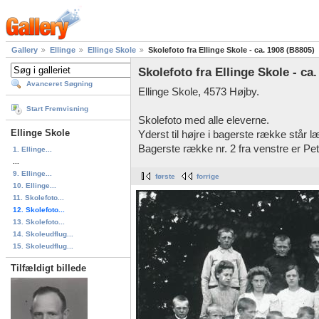
Gallery
Ellinge
Ellinge Skole
Skolefoto fra Ellinge Skole - ca. 1908 (B8805)
Skolefoto fra Ellinge Skole - ca
Avanceret Søgning
Ellinge Skole, 4573 Højby.
Start Fremvisning
Skolefoto med alle eleverne.
Ellinge Skole
Yderst til højre i bagerste række står l
Bagerste række nr. 2 fra venstre er Pet
1. Ellinge...
...
9. Ellinge...
første
forrige
10. Ellinge...
11. Skolefoto...
12. Skolefoto...
13. Skolefoto...
14. Skoleudflug...
15. Skoleudflug...
Tilfældigt billede