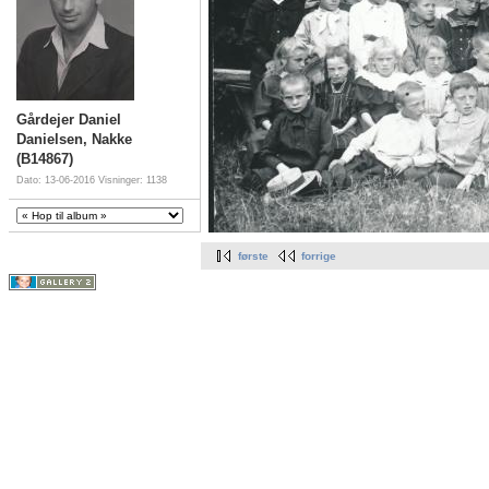
Gårdejer Daniel
Danielsen, Nakke
(B14867)
Dato: 13-06-2016
Visninger: 1138
første
forrige