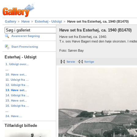
Gallery
Høve
Esterhøj - Udsigt
Høve set fra Esterhøj, ca. 1940 (B1470)
Høve set fra Esterhøj, ca. 1940 (B1470)
Avanceret Søgning
Høve set fra Esterhøj, ca. 1940.
T.v. ses Høve Bageri med den høje skorsten. I midt
Start Fremvisning
Foto: Søren Bay
Esterhøj - Udsigt
første
forrige
1. Udsigt over...
...
10. Høve set...
11. Udsigt fra ...
12. Udsigt fra ...
13. Høve set...
14. Udsigt fra ...
15. Høve set...
16. Udsigt fra ...
...
24. Høve....
Tilfældigt billede