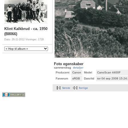
Klint Kalkbrud - ca. 1950
(B8066)
Dato: 26-11-2012
Visninger: 1728
Foto egenskaber
sammendrag
detaljer
Producent
Canon
Model
CanoScan 4400F
Farverum
sRGB
Dato/tid
tor 04 sep 2008 15:24
første
forrige