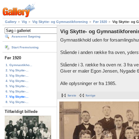
Gallery
Vig
Vig Skytte- og Gymnastikforening
Før 1920
Vig Skytte- og G
Vig Skytte- og Gymnastikforenin
Avanceret Søgning
Gymnastikhold uden for forsamlingshus
Start Fremvisning
Stående i anden række fra oven, yderst 
Før 1920
Stående i 3. række fra oven nr. 3 fra v
1. Gymnastikho...
2. Vig Skytte-...
Giver er maler Egon Jensen, Nygade 6,
3. Vig Skytte-...
4. Vig Skytte-...
Alle oplysninger er fra 1985.
5. Vig Skytte-...
6. Vig Skytte-...
første
forrige
7. Vig Skytte-...
8. Vig Skytte-...
Tilfældigt billede