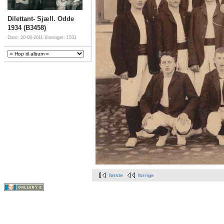
Dilettant- Sjæll. Odde
1934 (B3458)
Dato: 20-06-2011
Visninger: 1531
første
forrige