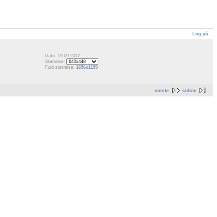
Log på
Dato: 19-09-2012
Størrelse:
Fuld størrelse:
1656x1159
næste
sidste