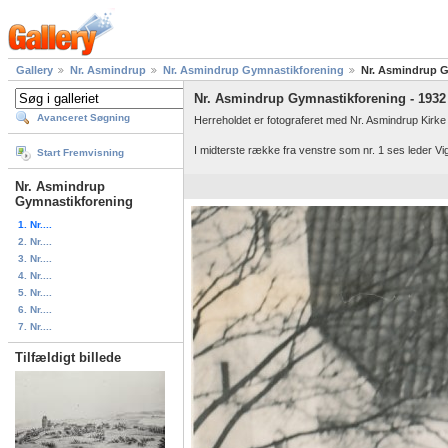
Gallery
Nr. Asmindrup
Nr. Asmindrup Gymnastikforening
Nr. Asmindrup G
Nr. Asmindrup Gymnastikforening - 1932
Avanceret Søgning
Herreholdet er fotograferet med Nr. Asmindrup Kirke
I midterste række fra venstre som nr. 1 ses leder V
Start Fremvisning
Nr. Asmindrup
Gymnastikforening
1. Nr....
2. Nr....
3. Nr....
4. Nr....
5. Nr....
6. Nr....
7. Nr....
Tilfældigt billede