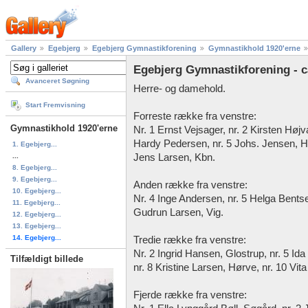
Gallery
Egebjerg
Egebjerg Gymnastikforening
Gymnastikhold 1920'erne
Egebjerg Gymnastikforening - c
Avanceret Søgning
Herre- og damehold.
Start Fremvisning
Forreste række fra venstre:
Gymnastikhold 1920'erne
Nr. 1 Ernst Vejsager, nr. 2 Kirsten Højv
Hardy Pedersen, nr. 5 Johs. Jensen, H
1. Egebjerg...
...
Jens Larsen, Kbn.
8. Egebjerg...
9. Egebjerg...
Anden række fra venstre:
10. Egebjerg...
Nr. 4 Inge Andersen, nr. 5 Helga Bentse
11. Egebjerg...
Gudrun Larsen, Vig.
12. Egebjerg...
13. Egebjerg...
14. Egebjerg...
Tredie række fra venstre:
Nr. 2 Ingrid Hansen, Glostrup, nr. 5 Id
Tilfældigt billede
nr. 8 Kristine Larsen, Hørve, nr. 10 Vit
Fjerde række fra venstre: