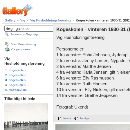
Gallery
Vig
Vig Husholdningsforening
Kogeskolen - vinteren 1930-31 (B81
Kogeskolen - vinteren 1930-31 
Avanceret Søgning
Vig Husholdningsforening.
Start Fremvisning
Personerne er:
Vis panorama
1 fra venstre: Ebba Johnson, Jyderup
Vig
2 fra venstre: Jenny Larsen, Nygade i 
Husholdningsforening
3 fra venstre: Marthe Jensen
1. Kogeskolen ...
4 fra venstre: Karla Jensen, gift Nielse
2. Kogeskolen ...
6 fra venstre: Elly Rasmussen
3. Kogeskolen ...
7 fra venstre: Ruth Hansen
4. Kogeskolen ...
10 fra venstre: Elly Nielsen, gift med el
5. Modeopvisni...
14 fra venstre: Grethe Jeppesen
Tilfældigt billede
Fotograf: Ukendt
første
forrige