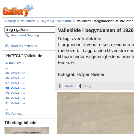
Gallery
Vallekilde
"Ny"/"Gl." Vallekilde
Vallekilde i begyndelsen af 1920erne
Vallekilde i begyndelsen af 192
Avanceret Søgning
Udsigt over Vallekilde.
I forgrunden til venstre ses ejendommen 
Start Fremvisning
(nedrevet). I baggrunden til venstre se
"Ny"/"Gl." Vallekilde
til højre herfor valgmenighedens præsteb
Friskole.
1. Bakkely....
...
35. Vallekilde ...
Fotograf: Holger Nielsen
36. Vallekilde ...
37. Vallekilde ...
første
forrige
38. Vallekilde ...
39. Vallekilde ...
40. Vallekilde ...
41. Vallekilde ...
...
56. Væltet...
Tilfældigt billede