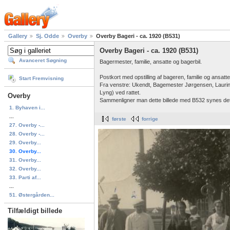
Gallery
Sj. Odde
Overby
Overby Bageri - ca. 1920 (B531)
Overby Bageri - ca. 1920 (B531)
Avanceret Søgning
Bagermester, familie, ansatte og bagerbil.
Postkort med opstilling af bageren, familie og ansatte
Start Fremvisning
Fra venstre: Ukendt, Bagemester Jørgensen, Laurin
Lyng) ved rattet.
Overby
Sammenligner man dette billede med B532 synes det 
1. Byhaven i...
...
første
forrige
27. Overby -...
28. Overby -...
29. Overby...
30. Overby...
31. Overby...
32. Overby...
33. Parti af...
...
51. Østergården...
Tilfældigt billede