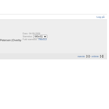
Log på
Dato: 04-09-2009
Størrelse:
Fuld størrelse:
798x513
r Petersen (Overby
næste
sidste