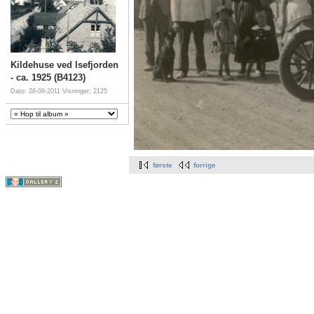
Kildehuse ved Isefjorden
- ca. 1925 (B4123)
Dato: 28-09-2011
Visninger: 2125
første
forrige