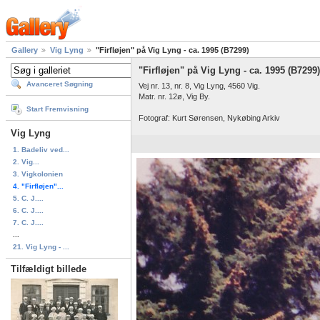
Gallery
Vig Lyng
"Firfløjen" på Vig Lyng - ca. 1995 (B7299)
"Firfløjen" på Vig Lyng - ca. 1995 (B7299)
Avanceret Søgning
Vej nr. 13, nr. 8, Vig Lyng, 4560 Vig.
Matr. nr. 12ø, Vig By.
Start Fremvisning
Fotograf: Kurt Sørensen, Nykøbing Arkiv
Vig Lyng
1. Badeliv ved...
2. Vig...
3. Vigkolonien
4. "Firfløjen"...
5. C. J....
6. C. J....
7. C. J....
...
21. Vig Lyng - ...
Tilfældigt billede