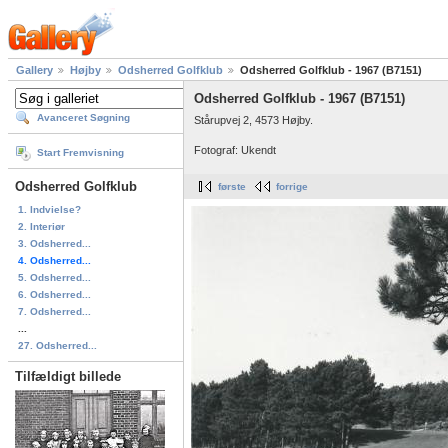
Gallery
Højby
Odsherred Golfklub
Odsherred Golfklub - 1967 (B7151)
Odsherred Golfklub - 1967 (B7151)
Avanceret Søgning
Stårupvej 2, 4573 Højby.
Fotograf: Ukendt
Start Fremvisning
Odsherred Golfklub
første
forrige
1. Indvielse?
2. Interiør
3. Odsherred...
4. Odsherred...
5. Odsherred...
6. Odsherred...
7. Odsherred...
...
27. Odsherred...
Tilfældigt billede