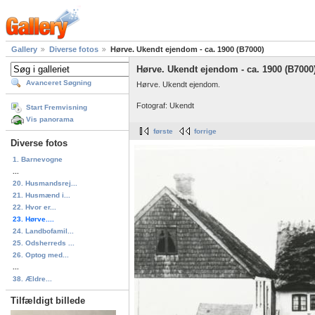
Gallery
Diverse fotos
Hørve. Ukendt ejendom - ca. 1900 (B7000)
Hørve. Ukendt ejendom - ca. 1900 (B7000
Avanceret Søgning
Hørve. Ukendt ejendom.
Fotograf: Ukendt
Start Fremvisning
Vis panorama
første
forrige
Diverse fotos
1. Barnevogne
...
20. Husmandsrej...
21. Husmænd i...
22. Hvor er...
23. Hørve....
24. Landbofamil...
25. Odsherreds ...
26. Optog med...
...
38. Ældre...
Tilfældigt billede