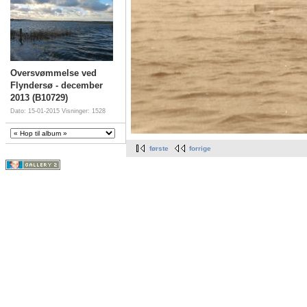
Oversvømmelse ved
Flyndersø - december
2013 (B10729)
Dato: 15-01-2015
Visninger: 1528
første
forrige