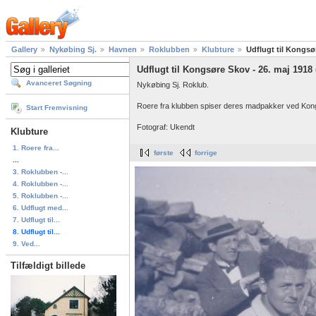
Gallery
Nykøbing Sj.
Havnen
Roklubben
Klubture
Udflugt til Kongsø
Udflugt til Kongsøre Skov - 26. maj 1918
Avanceret Søgning
Nykøbing Sj. Roklub.
Roere fra klubben spiser deres madpakker ved Kon
Start Fremvisning
Fotograf: Ukendt
Klubture
1. Roere fra...
første
forrige
...
3. Roklubben -...
4. Roklubben -...
5. Roklubben -...
6. Udflugt med...
7. Udflugt til...
8. Udflugt til...
9. Ved...
Tilfældigt billede