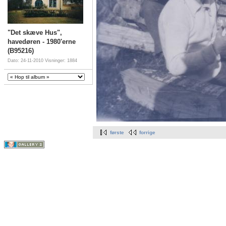
"Det skæve Hus",
havedøren - 1980'erne
(B95216)
Dato: 24-11-2010
Visninger: 1884
første
forrige