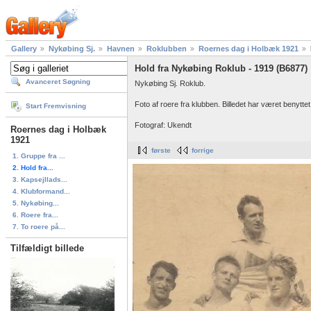
Gallery
Nykøbing Sj.
Havnen
Roklubben
Roernes dag i Holbæk 1921
Hold fra Nykøbing Roklub - 1919 (B6877)
Avanceret Søgning
Nykøbing Sj. Roklub.
Foto af roere fra klubben. Billedet har været benyttet 
Start Fremvisning
Fotograf: Ukendt
Roernes dag i Holbæk
1921
første
forrige
1. Gruppe fra ...
2. Hold fra...
3. Kapsejllads...
4. Klubformand...
5. Nykøbing...
6. Roere fra...
7. To roere på...
Tilfældigt billede