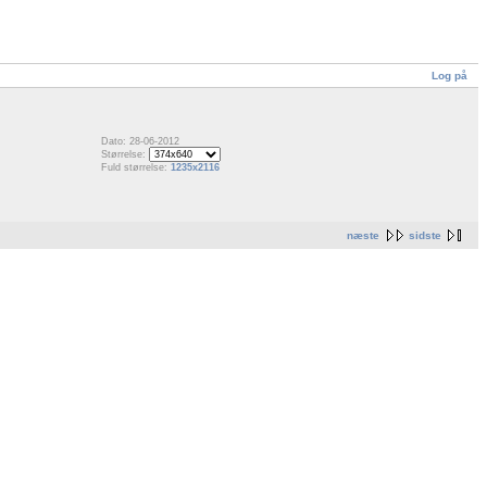
Log på
Dato: 28-06-2012
Størrelse:
Fuld størrelse:
1235x2116
næste
sidste