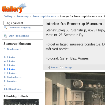
Gallery
Stenstrup
Stenstrup Museum
Interiør fra Stenstrup Museum - ca. 
Interiør fra Stenstrup Museum -
Avanceret Søgning
Stenstrupvej 66, Stenstrup, 4573 Højby
Matr. nr. 2f, Stenstrup By.
Start Fremvisning
Stenstrup Museum
Fotoet er taget i museets bondestue. De
står ved bordet.
1. Bondestue i...
...
3. Interiør...
Fotograf: Søren Bay, Asnæs
4. Interiør...
5. Interiør...
første
forrige
6. Interiør...
7. Interiør...
8. Kartegilde ...
9. Laurits...
...
24. Stenstrup...
Tilfældigt billede