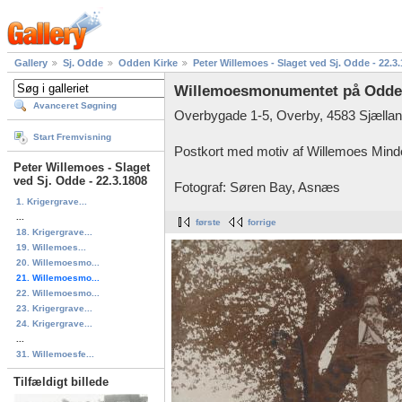
Gallery
Sj. Odde
Odden Kirke
Peter Willemoes - Slaget ved Sj. Odde - 22.3
Willemoesmonumentet på Odden 
Avanceret Søgning
Overbygade 1-5, Overby, 4583 Sjælla
Start Fremvisning
Postkort med motiv af Willemoes Mind
Peter Willemoes - Slaget
ved Sj. Odde - 22.3.1808
Fotograf: Søren Bay, Asnæs
1. Krigergrave...
...
første
forrige
18. Krigergrave...
19. Willemoes...
20. Willemoesmo...
21. Willemoesmo...
22. Willemoesmo...
23. Krigergrave...
24. Krigergrave...
...
31. Willemoesfe...
Tilfældigt billede