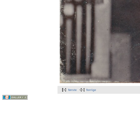
første
forrige