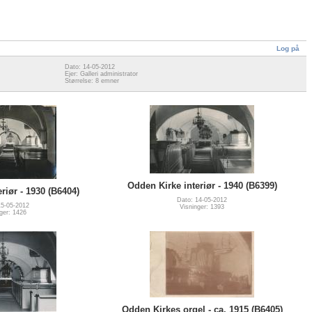
Log på
Dato: 14-05-2012
Ejer: Galleri administrator
Størrelse: 8 emner
Odden Kirke interiør - 1940 (B6399)
riør - 1930 (B6404)
Dato: 14-05-2012
15-05-2012
Visninger: 1393
ger: 1426
Odden Kirkes orgel - ca. 1915 (B6405)