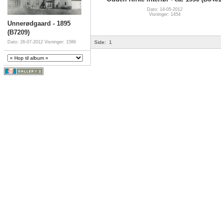
Dato: 14-05-2012
Visninger: 1454
Unnerødgaard - 1895
(B7209)
Dato: 26-07-2012
Visninger: 1586
Side:
1