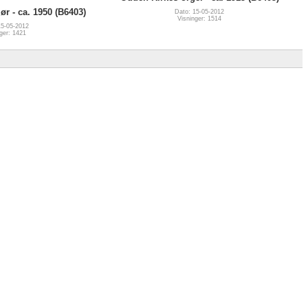
ør - ca. 1950 (B6403)
Dato: 15-05-2012
Visninger: 1514
15-05-2012
ger: 1421