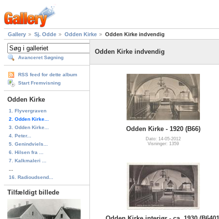
Gallery
Sj. Odde
Odden Kirke
Odden Kirke indvendig
Odden Kirke indvendig
Avanceret Søgning
RSS feed for dette album
Start Fremvisning
Odden Kirke
1. Flyvergraven
2. Odden Kirke...
3. Odden Kirke...
Odden Kirke - 1920 (B66)
4. Peter...
Dato: 14-05-2012
5. Genindviels...
Visninger: 1359
6. Hilsen fra ...
7. Kalkmaleri ...
...
16. Radioudsend...
Tilfældigt billede
Odden Kirke interiør - ca. 1930 (B6401