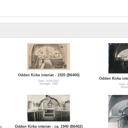
Odden Kirke interiør - 1920 (B6400)
Odden Kirke inte
Dato: 14-05-2012
Visninger: 1393
Dato: 
Visnin
Odden Kirke interiør - ca. 1940 (B6402)
)