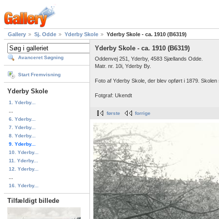
Gallery
Sj. Odde
Yderby Skole
Yderby Skole - ca. 1910 (B6319)
Yderby Skole - ca. 1910 (B6319)
Avanceret Søgning
Oddenvej 251, Yderby, 4583 Sjællands Odde.
Matr. nr. 10i, Yderby By.
Start Fremvisning
Foto af Yderby Skole, der blev opført i 1879. Skolen
Yderby Skole
Fotgraf: Ukendt
1. Yderby...
...
første
forrige
6. Yderby...
7. Yderby...
8. Yderby...
9. Yderby...
10. Yderby...
11. Yderby...
12. Yderby...
...
16. Yderby...
Tilfældigt billede