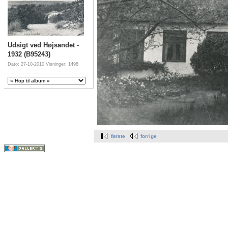
Udsigt ved Højsandet -
1932 (B95243)
Dato: 27-10-2010
Visninger: 1498
første
forrige