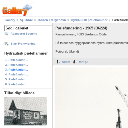
Gallery
Sj. Odde
Odden Færgehavn
Hydraulisk pælehammer
Pælefunde
Pælefundering - 1965 (B6224)
Avanceret Søgning
Færgehavnen, 4583 Sjællands Odde.
På fotoet ses byggepladsens hydrauliske pælehammer,
Start Fremvisning
Fotograf: Ukendt
Hydraulisk pælehammer
1. Pælefunderi...
første
forrige
2. Pælefunderi...
3. Pælefunderi...
4. Pælefunderi...
5. Pælefunderi...
6. Pælefunderi...
Tilfældigt billede