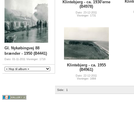
Klint
Klintebjerg - ca. 1930'erne
(B4978)
Dato: 23-12-2011
Visninger: 1731
Gl. Nykøbingvej 88
brænder - 1950 (B4441)
Dato: 01-11-2011
Visninger: 1716
Klintebjerg - ca. 1955
(B4961)
Dato: 22-12-2011
Visninger: 1684
Side:
1