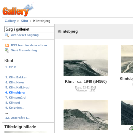
Gallery
Klint
Klintebjerg
Klintebjerg
Avanceret Søgning
RSS feed for dette album
Start Fremvisning
Klint
1. F.D.F....
...
3. Klint Bakker
Klinteb
Klint - ca. 1940 (B4960)
4. Klint Havn
5. Klint Kalkbrud
Dato: 22-12-2011
Visninger: 1856
6. Klintebjerg
7. Klintsøgård
8. Klintvej
9. Kolonien...
...
42. Østergård i...
Tilfældigt billede