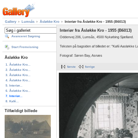
Gallery
Lumsås
Åsløkke Kro
Interiør fra Åsløkke Kro - 1955 (B6013)
Interiør fra Åsløkke Kro - 1955 (B6013)
Avanceret Søgning
Oddenvej 206, Lumsås, 4500 Nykøbing Sjælland.
Teksten på bagsiden af billedet er: "Kafé Aasløkke 
Start Fremvisning
Fotograf: Søren Bay, Asnæs
Åsløkke Kro
1. Åsløkke Kro...
første
forrige
2. Åsløkke Kro...
3. Åsløkke Kro...
4. Åsløkke Kro...
5. Interiør...
6. Åsløkke Kro...
7. Interiør...
8. Kafé...
Tilfældigt billede