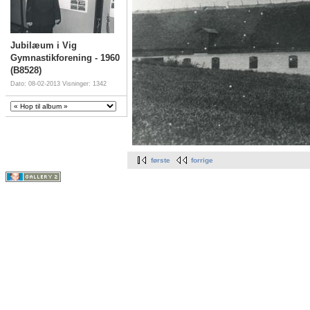
Jubilæum i Vig
Gymnastikforening - 1960
(B8528)
Dato: 08-02-2013
Visninger: 1342
første
forrige