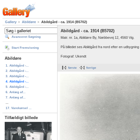
Gallery
Abildøre
Abildgård - ca. 1914 (B5702)
Abildgård - ca. 1914 (B5702)
Avanceret Søgning
Matr. nr. 1a, Abildøre By, Næbbevej 12, 4560 Vig.
På billedet ses Abildgård fra nord efter en udbygning 
Start Fremvisning
Fotograf: Ukendt
Abildøre
1. Abildgård -...
første
forrige
2. Abildgård -...
3. Abildgård -...
4. Abildgård -...
5. Abildgård -...
6. Anlæg af...
7. Anlæg af...
...
17. Varekørsel ...
Tilfældigt billede