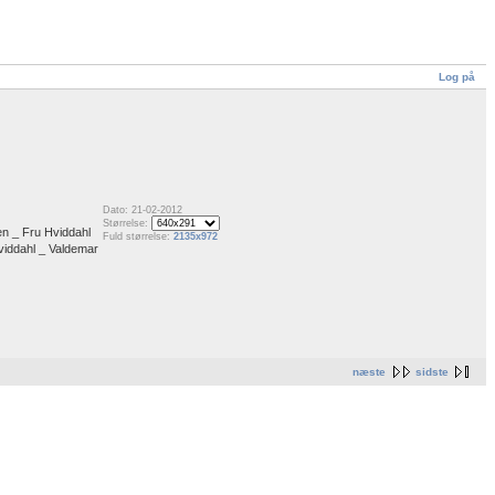
Log på
Dato: 21-02-2012
Størrelse:
en _ Fru Hviddahl
Fuld størrelse:
2135x972
viddahl _ Valdemar
næste
sidste