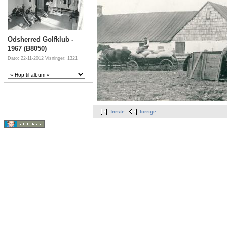
Odsherred Golfklub -
1967 (B8050)
Dato: 22-11-2012
Visninger: 1321
første
forrige