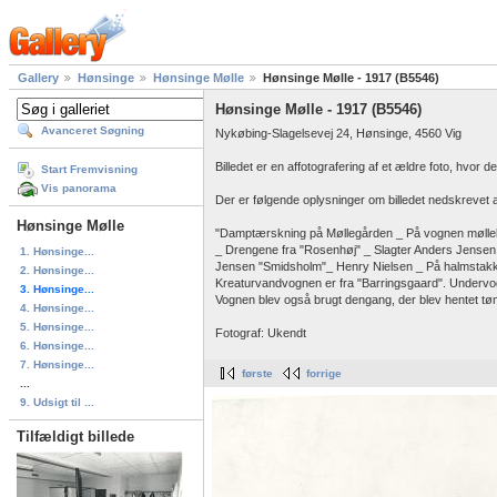
Gallery
Hønsinge
Hønsinge Mølle
Hønsinge Mølle - 1917 (B5546)
Hønsinge Mølle - 1917 (B5546)
Avanceret Søgning
Nykøbing-Slagelsevej 24, Hønsinge, 4560 Vig
Billedet er en affotografering af et ældre foto, hvor d
Start Fremvisning
Vis panorama
Der er følgende oplysninger om billedet nedskrevet 
Hønsinge Mølle
"Damptærskning på Møllegården _ På vognen møllekar
_ Drengene fra "Rosenhøj" _ Slagter Anders Jensen
1. Hønsinge...
Jensen "Smidsholm"_ Henry Nielsen _ På halmstak
2. Hønsinge...
Kreaturvandvognen er fra "Barringsgaard". Undervogn
3. Hønsinge...
Vognen blev også brugt dengang, der blev hentet tø
4. Hønsinge...
5. Hønsinge...
Fotograf: Ukendt
6. Hønsinge...
7. Hønsinge...
første
forrige
...
9. Udsigt til ...
Tilfældigt billede