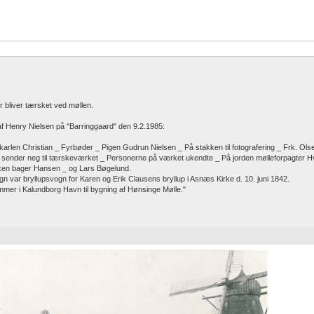
er bliver tærsket ved møllen.
af Henry Nielsen på "Barringgaard" den 9.2.1985:
len Christian _ Fyrbøder _ Pigen Gudrun Nielsen _ På stakken til fotografering _ Frk. Ols
 sender neg til tærskeværket _ Personerne på værket ukendte _ På jorden mølleforpagter H
ken bager Hansen _ og Lars Bøgelund.
 var bryllupsvogn for Karen og Erik Clausens bryllup i Asnæs Kirke d. 10. juni 1842.
mmer i Kalundborg Havn til bygning af Hønsinge Mølle."