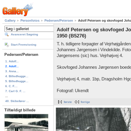
Gallery
Personfotos
Pedersen/Petersen
Adolf Petersen og skovfoged Joha
Adolf Petersen og skovfoged Jo
Avanceret Søgning
1950 (B5276)
T. h. tidligere forpagter af Vejrhøjgård
Start Fremvisning
Johannes Jørgensen i Vindekilde. Fot
Pedersen/Petersen
Jørgensens (sic) hus. Vejrhøjvej 4.
1. Adolf...
2. Adolf...
Skovfoged Johannes Jørgensen boede 
3. Anna...
4. Billedhugge...
Vejrhøjvej 4, matr. 1bp, Dragsholm Hgd.
5. Billedhugge...
6. C. F....
Fotograf: Ukendt
7. Carl G. F. ...
...
40. Skibsfører ...
første
forrige
Tilfældigt billede