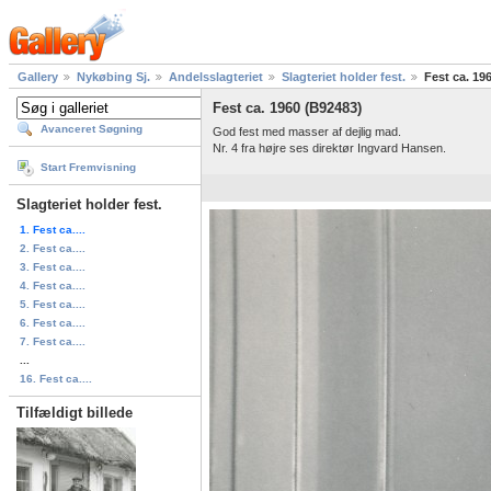
Gallery
Nykøbing Sj.
Andelsslagteriet
Slagteriet holder fest.
Fest ca. 19
Fest ca. 1960 (B92483)
Avanceret Søgning
God fest med masser af dejlig mad.
Nr. 4 fra højre ses direktør Ingvard Hansen.
Start Fremvisning
Slagteriet holder fest.
1. Fest ca....
2. Fest ca....
3. Fest ca....
4. Fest ca....
5. Fest ca....
6. Fest ca....
7. Fest ca....
...
16. Fest ca....
Tilfældigt billede