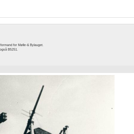
n formand for Mølle-& Bylauget.
e også B5251.