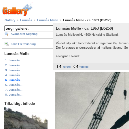
Gallery
Lumsås
Lumsås Mølle
Lumsås Mølle - ca. 1963 (B5250)
Lumsås Mølle - ca. 1963 (B5250)
Avanceret Søgning
Lumsås Møllevej 6, 4500 Nykøbing Sjælland.
På det tidpunkt, hvor billedet er taget var Kaj Jense
Start Fremvisning
Der foretages undersøgelser af møllens tilstand. S
Lumsås Mølle
Fotograf: Ukendt
1. Lumsås...
2. Lumsås...
første
forrige
3. Lumsås...
4. Lumsås...
5. Lumsås...
6. Lumsås...
7. Lumsås...
8. Lumsås...
Tilfældigt billede