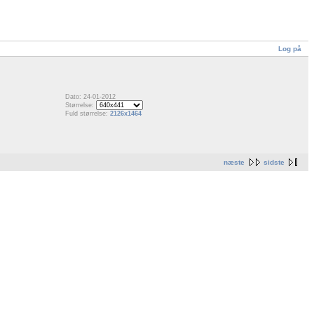
Log på
Dato: 24-01-2012
Størrelse:
Fuld størrelse:
2126x1464
næste
sidste